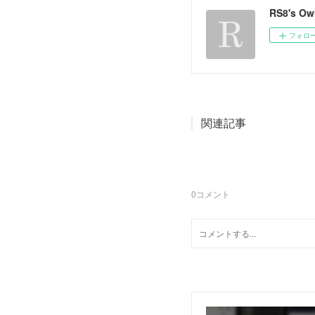
RS8's O
フォロ
関連記事
0
コメント